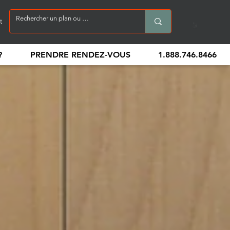
t
?
PRENDRE RENDEZ-VOUS
1.888.746.8466