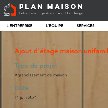
Plan Maison
Entrepreneur général - Plan, 3D et design
L'ENTREPRISE
L'ÉQUIPE
SERVICES
Ajout d'étage maison unifamil
Type de projet
Agrandissement de maison
Date
14 juin 2024