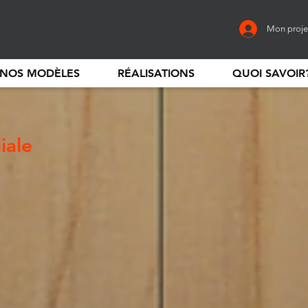
Mon proje
NOS MODÈLES
RÉALISATIONS
QUOI SAVOIR
iale