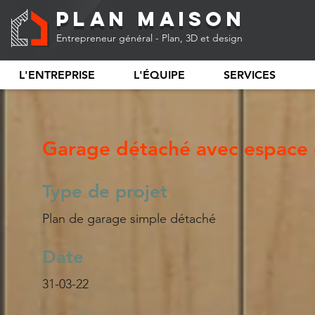
Plan Maison
Entrepreneur général - Plan, 3D et design
L'ENTREPRISE
L'ÉQUIPE
SERVICES
Garage détaché avec espace
Type de projet
Plan de garage simple détaché
Date
31-03-22