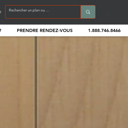
t
?
PRENDRE RENDEZ-VOUS
1.888.746.8466