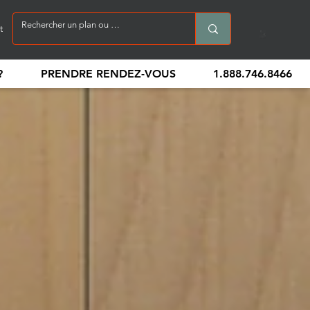
t
?
PRENDRE RENDEZ-VOUS
1.888.746.8466