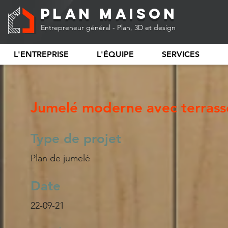
Plan Maison
Entrepreneur général - Plan, 3D et design
L'ENTREPRISE
L'ÉQUIPE
SERVICES
Jumelé moderne avec terrasse 
Type de projet
Plan de jumelé
Date
22-09-21