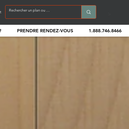
t
?
PRENDRE RENDEZ-VOUS
1.888.746.8466