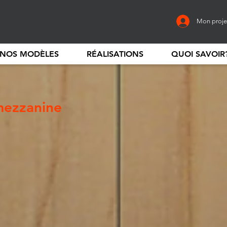
Mon proje
NOS MODÈLES
RÉALISATIONS
QUOI SAVOIR
mezzanine