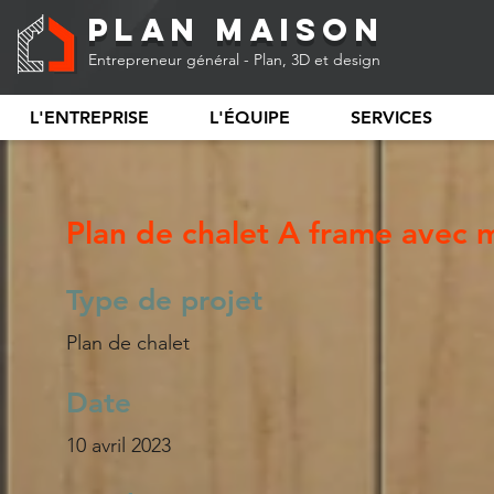
Plan Maison
Entrepreneur général - Plan, 3D et design
L'ENTREPRISE
L'ÉQUIPE
SERVICES
Plan de chalet A frame avec 
Type de projet
Plan de chalet
Date
10 avril 2023