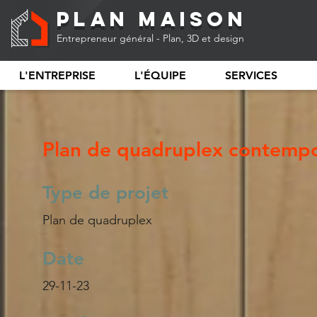
Plan Maison
Entrepreneur général - Plan, 3D et design
L'ENTREPRISE
L'ÉQUIPE
SERVICES
Plan de quadruplex contempo
Type de projet
Plan de quadruplex
Date
29-11-23