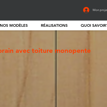
Mon proje
NOS MODÈLES
RÉALISATIONS
QUOI SAVOIR
rain avec toiture monopente