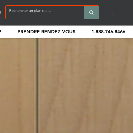
t
?
PRENDRE RENDEZ-VOUS
1.888.746.8466