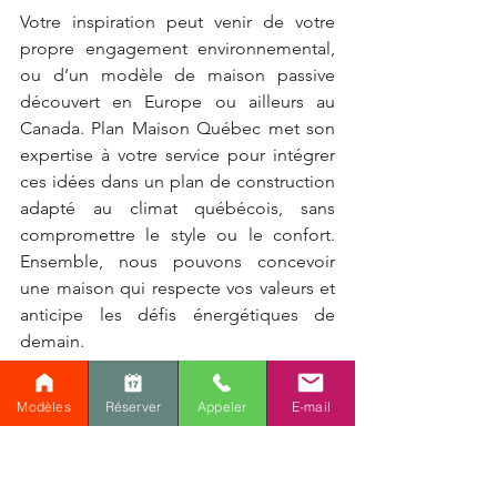
Votre inspiration peut venir de votre 
propre engagement environnemental, 
ou d’un modèle de maison passive 
découvert en Europe ou ailleurs au 
Canada. Plan Maison Québec met son 
expertise à votre service pour intégrer 
ces idées dans un plan de construction 
adapté au climat québécois, sans 
compromettre le style ou le confort. 
Ensemble, nous pouvons concevoir 
une maison qui respecte vos valeurs et 
anticipe les défis énergétiques de 
demain.
L’approche humaine et 
Modèles
Réserver
Appeler
E-mail
personnalisée de Plan Maison 
Québec