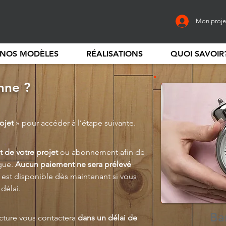
Mon proje
NOS MODÈLES
RÉALISATIONS
QUOI SAVOIR
nne ?
rojet
» pour accéder à l’étape suivante.
 de votre projet
ou abonnement afin de
ogue.
Aucun paiement ne sera prélevé
 est disponible dès maintenant si vous
délai.
Ba
cture vous contactera
dans un délai de