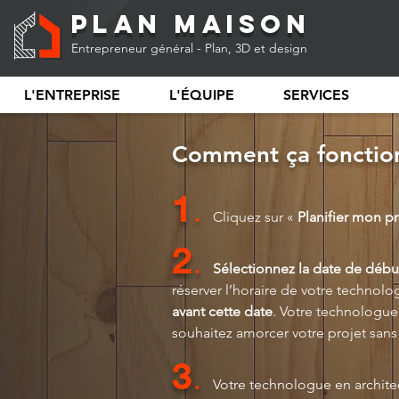
Plan Maison
Entrepreneur général - Plan, 3D et design
L'ENTREPRISE
L'ÉQUIPE
SERVICES
Comment ça fonctio
1
.
Cliquez sur «
Planifier mon p
2
.
Sélectionnez la date de début
réserver l’horaire de votre technol
avant cette date
. Votre technologue
souhaitez amorcer votre projet sans 
3
.
Votre technologue en archite