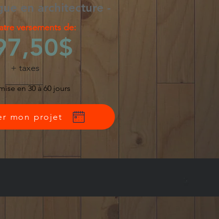
gue en architecture -
atre versements de:
97,50$
+ taxes
mise en 30 à 60 jours
ier mon projet