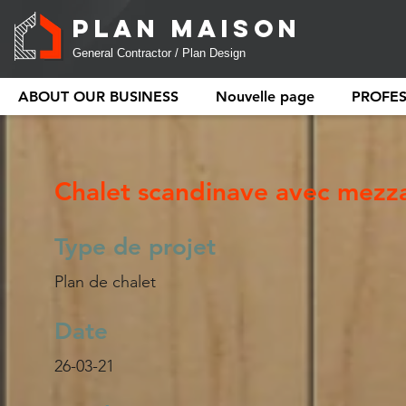
PLAN MAISON
General Contractor / Plan Design
ABOUT OUR BUSINESS
Nouvelle page
PROFE
Chalet scandinave avec mezza
Type de projet
Plan de chalet
Date
26-03-21