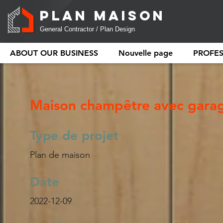
PLAN MAISON
General Contractor / Plan Design
ABOUT OUR BUSINESS
Nouvelle page
PROFE
Maison champêtre avec garag
Type de projet
Plan de maison
Date
2022-12-09