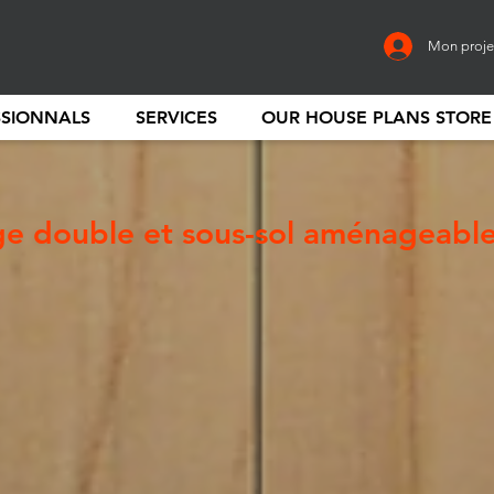
Mon proje
SSIONNALS
SERVICES
OUR HOUSE PLANS STORE
e double et sous-sol aménageabl