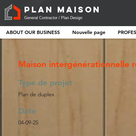
PLAN MAISON
General Contractor / Plan Design
ABOUT OUR BUSINESS
Nouvelle page
PROFE
Maison intergénérationnelle r
Type de projet
Plan de duplex
Date
04-09-25