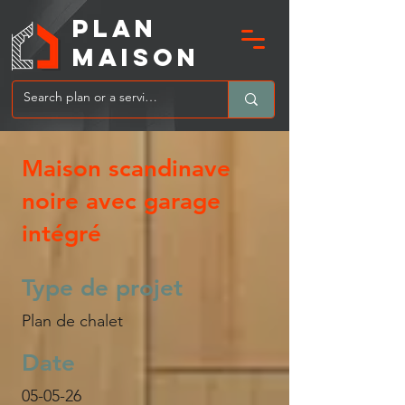
PLAN
MAIsoN
Maison scandinave
noire avec garage
intégré
Type de projet
Plan de chalet
Date
05-05-26