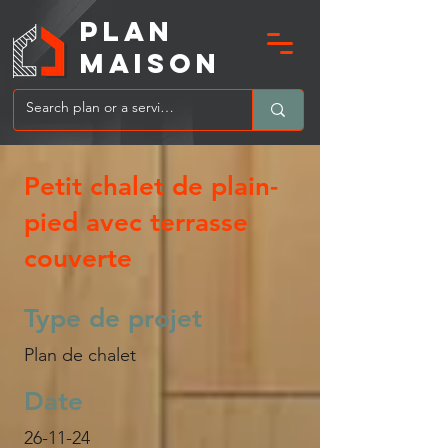
PLAN
MAIsoN
Petit chalet de plain-
pied avec terrasse
couverte
Type de projet
Plan de chalet
Date
26-11-24